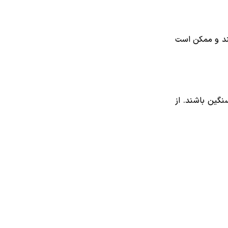
ند و ممکن است
گین باشند. از