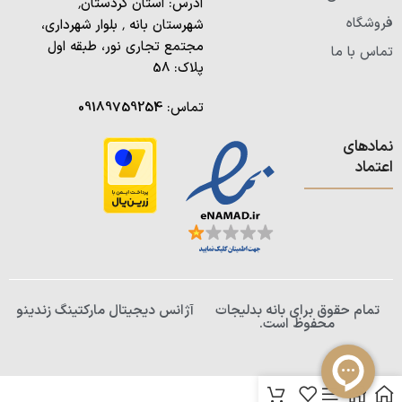
آدرس: استان کردستان٬
فروشگاه
شهرستان بانه ٬ بلوار شهرداری،
مجتمع تجاری نور، طبقه اول
تماس با ما
پلاک: 58
تماس:
09189759254
نمادهای
اعتماد
تمام حقوق برای بانه بدلیجات
آژانس دیجیتال مارکتینگ زندینو
محفوظ است.