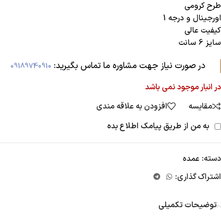
طرح کرومی
اورجینال و درجه 1
کیفیت عالی
سایز 6 سانت
در صورت نیاز جهت مشاوره ما تماس بگیرید:‌
09189740910
در انبار موجود نمی باشد
مقایسه
افزودن به علاقه مندی
به من از طریق پیامک اطلاع بده
دسته:
عمده
اشتراک گذاری:
توضیحات تکمیلی