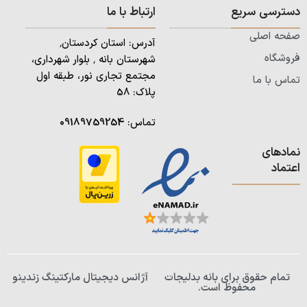
دسترسی سریع
ارتباط با ما
صفحه اصلی
آدرس: استان کردستان٬
فروشگاه
شهرستان بانه ٬ بلوار شهرداری،
مجتمع تجاری نور، طبقه اول
تماس با ما
پلاک: 58
تماس:
09189759254
نمادهای
اعتماد
تمام حقوق برای بانه بدلیجات
آژانس دیجیتال مارکتینگ زندینو
محفوظ است.