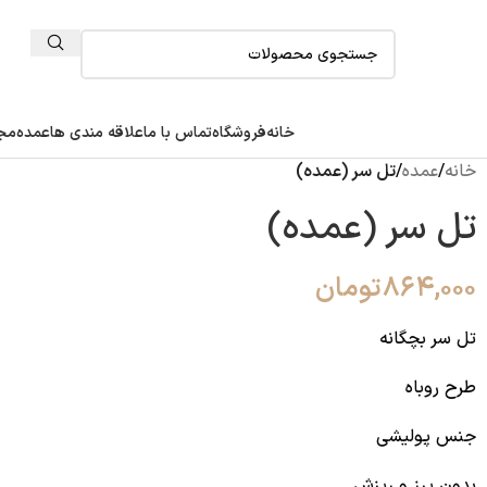
خانه
فروشگاه
تماس با ما
علاقه مندی ها
عمده
مجل
خانه
/
عمده
/
تل سر (عمده)
تل سر (عمده)
۸۶۴,۰۰۰
تومان
تل سر بچگانه
طرح روباه
جنس پولیشی
بدون پرز و ریزش