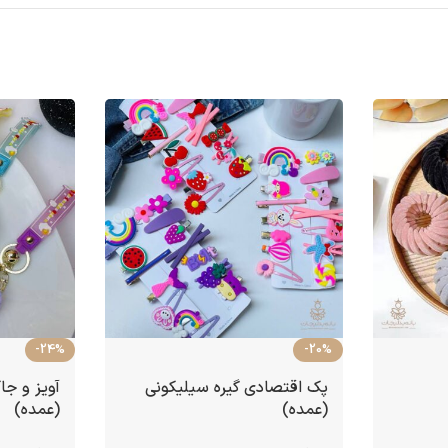
-24%
-20%
پک اقتصادی گیره سیلیکونی
آویز و جا
(عمده)
(عمده)