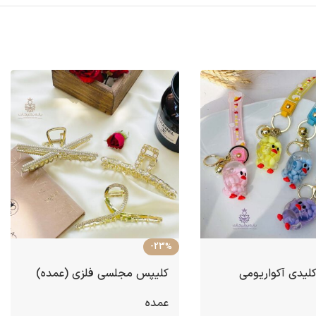
-23%
کلیدی آکواریومی
کلیپس مجلسی فلزی (عمده)
عمده