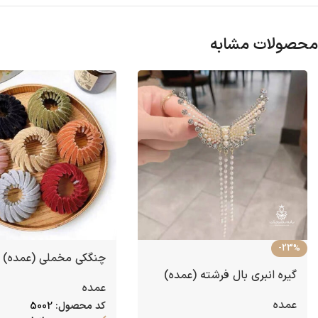
محصولات مشابه
-23%
چنگکی مخملی (عمده)
گیره انبری بال فرشته (عمده)
عمده
عمده
کد محصول:
5002