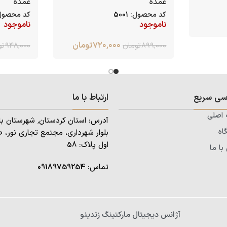
عمده
عمده
کد محصول:
5001
کد محصول
ناموجود
ناموجود
۷۲۰,۰۰۰
تومان
۸۹۹,۰۰۰
تومان
۹۴۸,۰۰۰
تو
سی سریع
ارتباط با ما
اصلی
اه
بلوار شهرداری، مجتمع تجاری نور، ط
اول پلاک: 58
ا ما
تماس:
09189759254
آژانس دیجیتال مارکتینگ زندینو