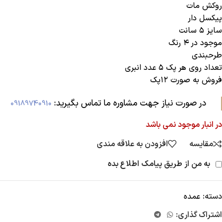
روکش مات
پیکسل دار
سایز ۵ سانت
موجود در ۴ رنگ
طرحبندی
تعداد روی هر پک ۵ عدد انبری
فروش به صورت ۱۲پک
در صورت نیاز جهت مشاوره ما تماس بگیرید:‌
09189740910
در انبار موجود نمی باشد
مقایسه
افزودن به علاقه مندی
به من از طریق پیامک اطلاع بده
دسته:
عمده
اشتراک گذاری: