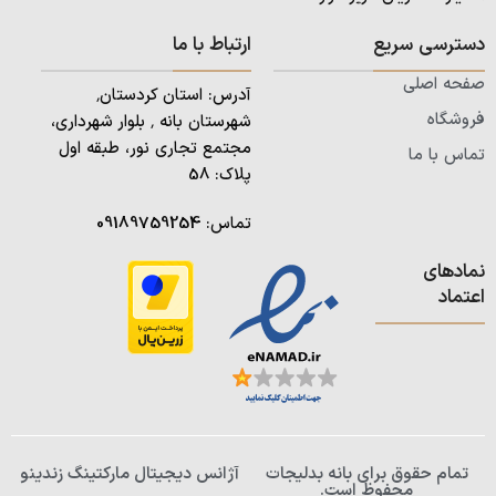
دسترسی سریع
ارتباط با ما
صفحه اصلی
آدرس: استان کردستان٬
فروشگاه
شهرستان بانه ٬ بلوار شهرداری،
مجتمع تجاری نور، طبقه اول
تماس با ما
پلاک: 58
تماس:
09189759254
نمادهای
اعتماد
تمام حقوق برای بانه بدلیجات
آژانس دیجیتال مارکتینگ زندینو
محفوظ است.