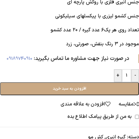
جنس انبری فلزی با روکش‌ پارچه ای
جنس کشمو لیزری با پیکسلهای سیلیکونی
تعداد روی هر پک‌۶ عدد گیره / ۲۰ عدد کشمو
موجود در ۳ رنگ بنفش، صورتی، زرد
در صورت نیاز جهت مشاوره ما تماس بگیرید:‌
09189740910
+
-
افزودن به سبد خرید
مقایسه
افزودن به علاقه مندی
به من از طریق پیامک اطلاع بده
دسته:
گیره انبری
,
کش مو