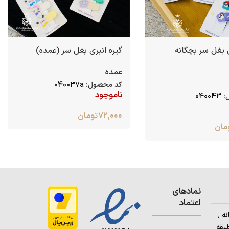
ی بغل سر بچگانه
گیره انبری بغل سر (عمده)
عمده
کد محصول:
040037a
ناموجود
:
040043
۷۲,۰۰۰
تومان
مان
نمادهای
اعتماد
آدرس: استان کردستان٬ شهرستان بانه ٬
بقه