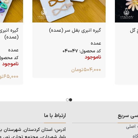
 گل
گیره انبری بغل سر (عمده)
گیره انبر
(عمده)
عمده
عمده
کد محصول:
040047
ناموجود
کد محصول
ناموجود
۵۰۴,۰۰۰
تومان
۶۵,۰۰۰
تو
سی سریع
ارتباط با ما
اصلی
اه
بلوار شهرداری، مجتمع تجاری نور، ط