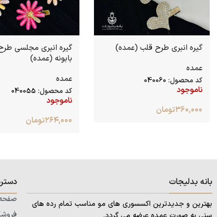
گیره انبری طرح قلب (عمده)
گیره انبری مجلسی طرح
بابونه (عمده)
عمده
عمده
کد محصول:
040060
ناموجود
کد محصول:
040055
ناموجود
۳۶۰,۰۰۰
تومان
۲۶۴,۰۰۰
تومان
بانه بدلیجات
دستر
صفحه 
بهترین و جدیدترین اکسسوری های مو مناسب تمام رده های
فروشگ
سنی به صورت عمده عرضه می گردد.