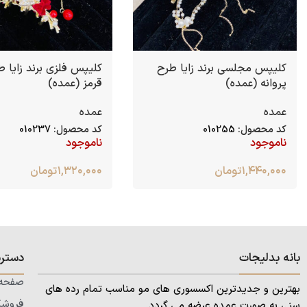
کلیپس مجلسی برند زایا طرح
کلیپس فلزی برند زایا ط
پروانه (عمده)
قرمز (عمده)
عمده
عمده
کد محصول:
010255
کد محصول:
010237
ناموجود
ناموجود
۱,۴۴۰,۰۰۰
تومان
۱,۳۲۰,۰۰۰
تومان
بانه بدلیجات
دستر
صفحه 
بهترین و جدیدترین اکسسوری های مو مناسب تمام رده های
فروشگ
سنی به صورت عمده عرضه می گردد.