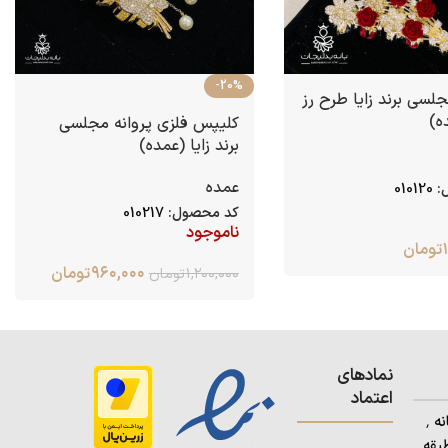
-20%
سی برند زایا طرح رز
ه)
کلیپس فلزی پروانه مجلسی
برند زایا (عمده)
عمده
:
010120
کد محصول:
010217
ناموجود
تومان
۹۶۰,۰۰۰
تومان
۱,۲۰۰,۰۰۰
تومان
نمادهای
اعتماد
آدرس: استان کردستان٬ شهرستان بانه ٬
بقه