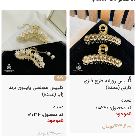
-18%
کلیپس روزانه طرح فلزی
کارتی (عمده)
کلیپس مجلسی پاپیون برند
زایا (عمده)
عمده
عمده
کد محصول:
010250
ناموجود
کد محصول:
010214
ناموجود
۴۲۹,۶۰۰
تومان
۱,۳۲۰,۰۰۰
تومان