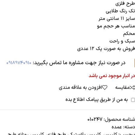
طرح فلزی
تک رنگ طلایی
سایز ۱۱ سانتی متر
مناسب هر حجم مو
محکم
سبک و راحت
فروش به صورت پک ۱۲ عددی
در صورت نیاز جهت مشاوره ما تماس بگیرید:‌
09189740910
در انبار موجود نمی باشد
مقایسه
افزودن به علاقه مندی
به من از طریق پیامک اطلاع بده
شناسه محصول:
010247
دسته:
عمده
برچسب:
کلیپس
,
کلیپس پلاستیکی طرح فلزی
,
کلیپس روزانه طرح