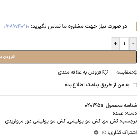
در صورت نیاز جهت مشاوره ما تماس بگیرید:‌
09189740910
+
-
افزودن به
مقایسه
افزودن به علاقه مندی
به من از طریق پیامک اطلاع بده
شناسه محصول:
020145a
دسته:
عمده
برچسب:
کش مو
,
کش مو پولیشی
,
کش مو پولیشی دور مرواریدی
اشتراک گذاری: