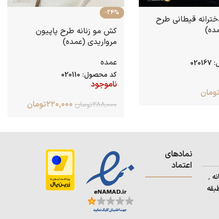
-24%
ترانه قیطانی طرح
مده)
كش مو زنانه طرح پاپيون
مرواريدی (عمده)
عمده
:
020167
کد محصول:
020110
ناموجود
ومان
۲۲۰,۰۰۰
تومان
۲۸۸,۰۰۰
تومان
نمادهای
اعتماد
آدرس: استان کردستان٬ شهرستان بانه ٬
بقه