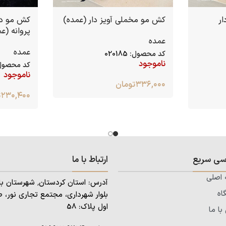
ر
کش مو مخملی آویز دار (عمده)
کش مو دخ
پروانه (ع
عمده
عمده
کد محصول:
020185
ناموجود
کد محصول
ناموجود
۳۳۶,۰۰۰
تومان
۲۳۰,۴۰۰
ت
سی سریع
ارتباط با ما
اصلی
اه
بلوار شهرداری، مجتمع تجاری نور، ط
اول پلاک: 58
ا ما