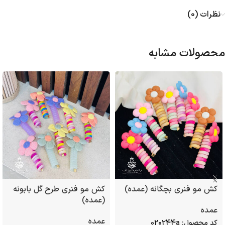
نظرات (0)
محصولات مشابه
کش مو فنری بچگانه (عمده)
کش مو فنری طرح گل بابونه
(عمده)
عمده
عمده
کد محصول:
020244a