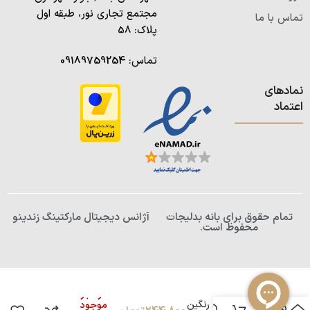
مجتمع تجاری نور، طبقه اول
تماس با ما
پلاک: 58
تماس:
09189759254
نمادهای
اعتماد
تمام حقوق برای بانه بدلیجات
آژانس دیجیتال مارکتینگ زندینو
محفوظ است.
در انبار
کش مو فنری رنگین
موجود