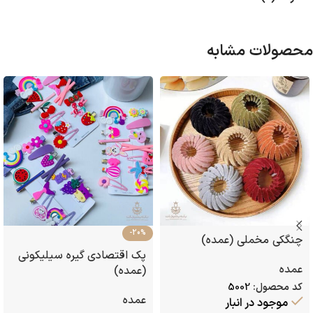
محصولات مشابه
-20%
چنگکی مخملی (عمده)
پک اقتصادی گیره سیلیکونی
عمده
(عمده)
کد محصول:
5002
عمده
موجود در انبار