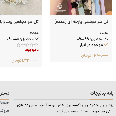
تل سر مجلسی پارچه ای (عمده)
تل سر مجلسی برند زایا
عمده
عمده
کد محصول:
090069
کد محصول:
090058
موجود در انبار
ناموجود
۱,۴۴۰,۰۰۰
تومان
۱,۳۲۰,۰۰۰
تومان
بانه بدلیجات
دستر
صفحه 
بهترین و جدیدترین اکسسوری های مو مناسب تمام رده های
فروشگ
سنی به صورت عمده عرضه می گردد.