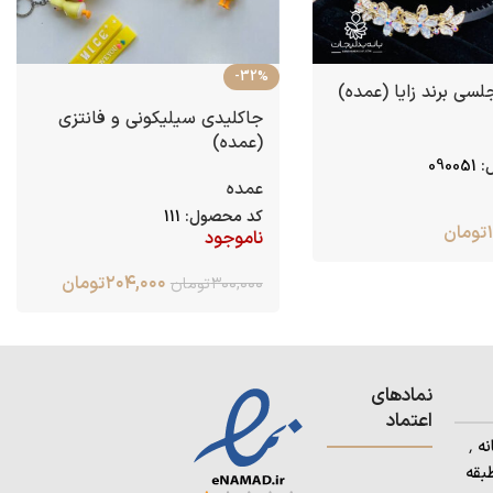
-32%
سی برند زایا (عمده)
جاکلیدی سیلیکونی و فانتزی
(عمده)
:
090051
عمده
کد محصول:
111
تومان
ناموجود
۲۰۴,۰۰۰
تومان
۳۰۰,۰۰۰
تومان
نمادهای
اعتماد
آدرس: استان کردستان٬ شهرستان بانه ٬
بقه