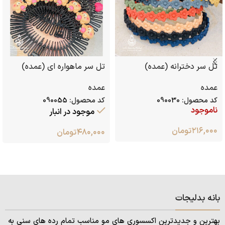
تل سر دخترانه (عمده)
تل سر ماهواره ای (عمده)
عمده
عمده
کد محصول:
090030
کد محصول:
090055
ناموجود
موجود در انبار
۲۱۶,۰۰۰
تومان
۴۸۰,۰۰۰
تومان
بانه بدلیجات
بهترین و جدیدترین اکسسوری های مو مناسب تمام رده های سنی به