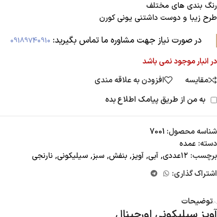
رنگ بندی های مختلف
طرح زیبا و دوست داشتنی یونی کورن
در صورت نیاز جهت مشاوره ما تماس بگیرید:‌
09189740910
در انبار موجود نمی باشد
مقایسه
افزودن به علاقه مندی
به من از طریق پیامک اطلاع بده
شناسه محصول:
7001
دسته:
عمده
برچسب:
۱۲عددی
,
آبی
,
آویز
,
بنفش
,
سبز
,
سیلیکونی
,
نارنجی
اشتراک گذاری:
توضیحات
آویز سیلیکونی اورجینال