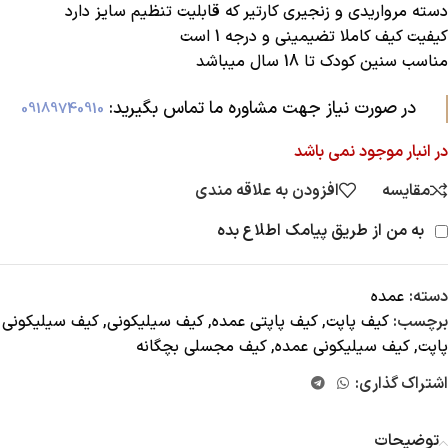
دسته مرواریدی و زنجیری کارتیر که قابلیت تنظیم سایز دارد
کیفیت کیف کاملا تضیمینی و درجه 1 است
مناسب سنین کودک تا 18 سال میباشد
در صورت نیاز جهت مشاوره ما تماس بگیرید:‌
09189740910
در انبار موجود نمی باشد
مقایسه
افزودن به علاقه مندی
به من از طریق پیامک اطلاع بده
دسته:
عمده
برچسب:
کیف پاپت
,
کیف پاپتی عمده
,
کیف سیلیکونی
,
کیف سیلیکونی
پاپت
,
کیف سیلیکونی عمده
,
کیف مجسلی بچگانه
اشتراک گذاری:
توضیحات